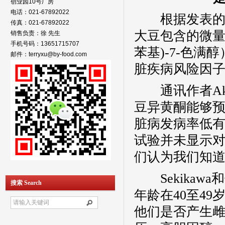
创业园10号厂房
电话：021-67892022
根据发表的文
传真：021-67892022
大豆包含的微
销售负责：徐 先生
手机号码：13651715707
苯基
)-7-
色满醇
邮件：terryxu@by-food.com
脏疾病风险因
通讯作者
Ak
豆异黄酮能够
脏病发病率低
试验并未显示
们认为我们知道
Sekikawa
和
搜索 Search
年龄在
40
至
49
他们是否产生