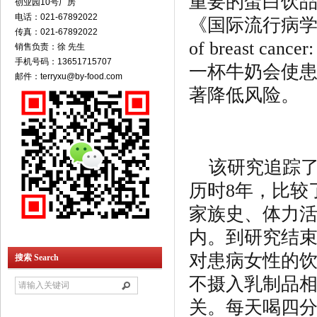
重要的蛋白饮
创业园10号厂房
电话：021-67892022
《国际流行病
传真：021-67892022
of breast can
销售负责：徐 先生
手机号码：13651715707
一杯牛奶会使
邮件：terryxu@by-food.com
著降低风险。
该研究追踪了
历时8年，比较
家族史、体力
内。到研究结束
对患病女性的
搜索 Search
不摄入乳制品
关。每天喝四