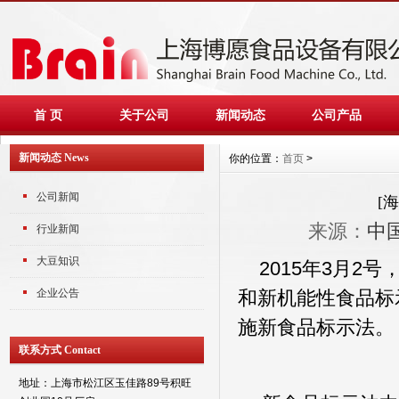
首 页
关于公司
新闻动态
公司产品
新闻动态 News
你的位置：
首页
>
公司新闻
[
来源：
中
行业新闻
大豆知识
2015
年
3
月
2
号
企业公告
和新机能性食品标
施新食品标示法。
联系方式 Contact
地址：上海市松江区玉佳路89号积旺