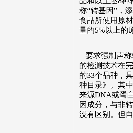
品和以上述
8
种
称“转基因”，
食品所使用原
量的
5%
以上的
要求强制声称
的检测技术在
的
33
个品种，
种目录》。其
来源
DNA
或蛋
因成分，与非
没有区别。但自