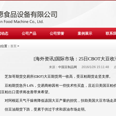
闻动态
公司产品
公司荣誉
案例展示
联系
的位置：
首页
>
[海外资讯]国际市场：25日CBOT大豆
来源：
中国豆制品网
2016/1/26 15:11:48
大豆期货周一收高，受豆粕期货走坚支撑。
芝加哥期货交易所
(CBOT)
，交易商称因有一些技术性买盘，且近日美国豆粕
豆粕期货急升
1.6%
国豆粕出口需求将改善带来希望。
对阿根廷天气干燥将降低该国大豆产量的担忧，扶助美国大豆市场走
但豆油期货下跌，受累于供过于求和原油市场走弱。