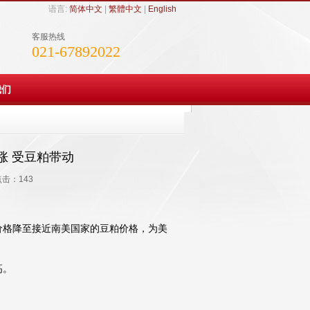
语言:
简体中文
|
繁體中文
|
English
客服热线
021-67892022
我们
收涨 受豆粕带动
 点击：
143
价格降至接近南美国家的豆粕价格，为美
高。