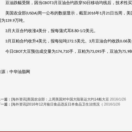
月豆油合约跌穿
日移动均线后，技术性买
豆油跌幅受限，因当
CBOT3
50
周一公布的数据显示，截至
年
月
日当周，美
美国农业部
(USDA)
2016
1
21
周为
万吨。
139.9
月大豆合约收涨
美分，报每蒲式耳
美元。
3
4
8.80-1/2
月豆粕合约收升
美元，报每短吨
美元。
月豆油合约收跌
美
3
4
272.5
3
0.06
大豆预估成交量为
手，豆粕为
手，豆油为
今日
CBOT
174,710
73,093
75,98
来源：中华油脂网
上一篇：
[海外资讯]美国农业部：上周美国对中国大陆装运大约14船大豆
2016/1/26
下一篇：
[海外资讯]2016年12月输日食品违反日本食品卫生法情况（
2016/1/26