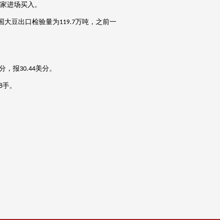
家进场买入。
国大豆出口检验量为
万吨，之前一
119.7
分，报
美分。
30.44
手。
8