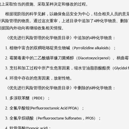
础上采取恰当的措施、采取某种决定和修改的过程。
根据现阶段的科学见解，以确保食品安全为中心，结合相关人员的意见
行风险管理的物质。通过这次重审，上述目录中追加了
种化学物质、删除
4
根据国内外动向将继续收集相关情报。
《优先进行风险管理的化学物质目录》中追加的
种化学物质：
4
1.
植物中富含的双稠吡咯啶类生物碱（
）；
Pyrrolizidine alkaloids
2.
霉菌毒素中的二乙酰镳草镰刀菌烯醇（
）、柄曲霉
Diacetoxyscirpenol
3.
烹饪和加工过程中所产生危害因素，缩水甘油脂肪酸酯类（
Glycidol 
4.
环境中存在的危害因素，放射性铯。
《优先进行风险管理的化学物质目录》中删除的
种化学物质：
6
1.
多溴联苯醚（
）；
PBDE
2.
全氟辛酸铵
）；
(Perfluorooctanoic Acid PFOA
3.
全氟辛烷磺酸（
，
）；
Perfluorooctane Sulfonates
PFOS
4.
软骨藻酸
；
(Domoic acid)