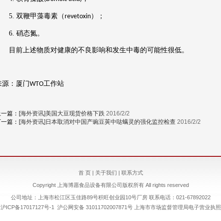
5.
双鞭甲藻毒素（
）；
revetoxin
6.
硝态氮。
目前上述物质对健康的不良影响和发生中毒的可能性很低。
来源：厦门
工作站
WTO
上一篇：
[海外资讯]美国大豆现货价格下跌
2016/2/2
下一篇：
[海外资讯]日本取消对中国产豌豆荚中哒螨灵的强化监控检查
2016/2/2
首 页
|
关于我们
|
联系方式
Copyright 上海博愿食品设备有限公司版权所有 All rights reserved
公司地址：上海市松江区玉佳路89号积旺创业园10号厂房 联系电话：021-67892022
沪ICP备17017127号-1
沪公网安备 31011702007871号
上海市市场监督管理局电子营业执照