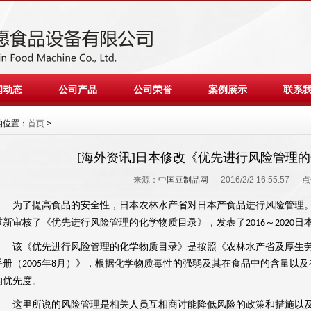
闻动态
公司产品
公司荣誉
案例展示
联系
的位置：
首页
>
[海外资讯]日本修改《优先进行风险管理
来源：
中国豆制品网
2016/2/2 16:55:57 
日本
农林
水产
省对日本产食品进行
风险管理
为了提高食品的安全性，
重新
审核
了《优先进行风险管理的
化学
物质目录》，发表了
～
日
2016
2020
该《优先进行风险管理的化学物质目录》是按照《农林水产省及厚生劳
手册（
年
月）》，根据化学物质毒性的强弱及其在食品中的含量以及
2005
8
的优先度。
这里所说的风险管理是相关人员互相商讨能降低风险的政策和措施以及