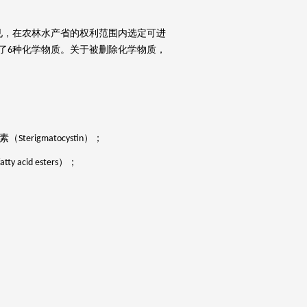
，在农林水产省的权利范围内选定可进
了
种化学物质。关于被删除化学物质，
6
素（
）；
Sterigmatocystin
）；
fatty acid esters