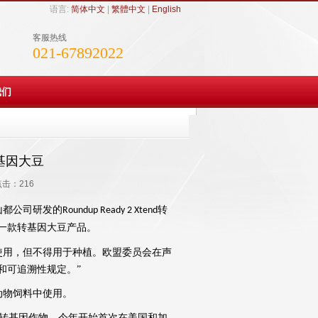
语言:
简体中文
|
繁體中文
|
English
客服热线
021-67892022
我们
基因大豆
 点击：
216
山都
公司研发的
转
Roundup Ready 2 Xtend
一款转基因大豆产品。
使用，但不得用于种植。欧盟委员会在声
和可追溯性规定。”
物饲料中使用。
转基因作物，今年开始首次在美国和加