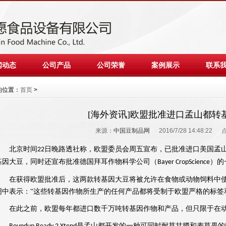
闻动态
公司产品
公司荣誉
案例展示
联系
的位置：
首页
>
[海外资讯]欧盟批准进口孟山都转
来源：
中国豆制品网
2016/7/28 14:48:22
北京时间
日晚路透社称，
欧盟
委员会周五宣布，已批准
进口
美国
孟
22
基因大豆
，同时还宣布批准德国拜耳作物科学公司（
）的
Bayer CropScience
在获得欧盟批准后，这两款转基因大豆将被允许在食物或
动物
饲料
中
明中表示：“这些转基因作物所生产的任何产品都将受制于欧盟严格的标签
在此之前，欧盟每年都进口数千万吨转基因作物和产品，但只限于在动
是孟山都开发的一种可同时耐草甘膦和麦草畏的