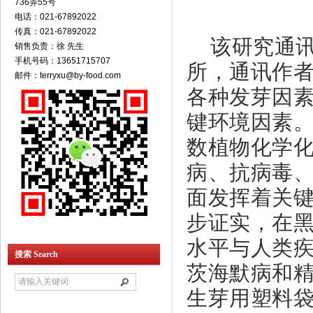
736弄55号
电话：021-67892022
传真：021-67892022
该研究通
销售负责：徐 先生
手机号码：13651715707
所，通讯作
邮件：terryxu@by-food.com
各种发芽因
键环境因素
数植物化学
病、抗病毒
面发挥着关键
步证实，在
水平与人类
搜索 Search
茨海默病和
生芽用塑料